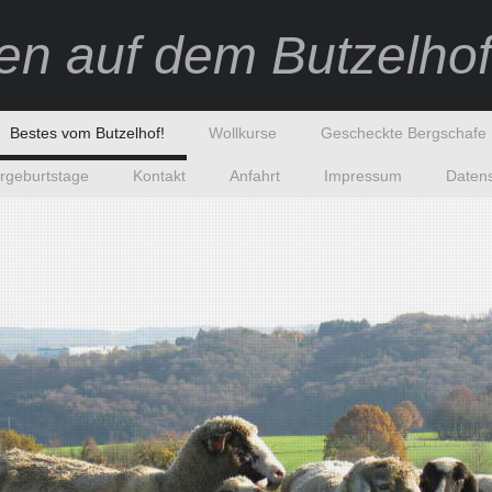
n auf dem Butzelhof
Bestes vom Butzelhof!
Wollkurse
Gescheckte Bergschafe
rgeburtstage
Kontakt
Anfahrt
Impressum
Daten