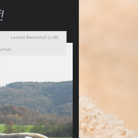
!
Lernort Bauernhof (LoB)
schutz